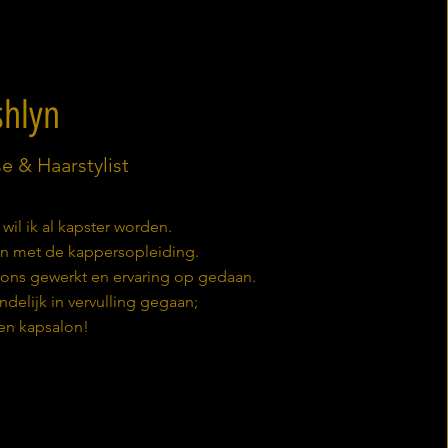
shlyn
e & Haarstylist
 wil ik al kapster worden.
en met de kappersopleiding.
alons gewerkt en ervaring op gedaan.
ndelijk in vervulling gegaan;
gen kapsalon!