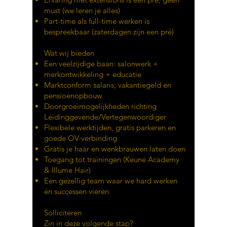
must (we leren je alles)
Part-time als full-time werken is
bespreekbaar (zaterdagen zijn een pré)
Wat wij bieden
Een veelzijdige baan: salonwerk +
merkontwikkeling + educatie
Marktconform salaris, vakantiegeld en
pensioenopbouw
Doorgroeimogelijkheden richting
Leidinggevende/Vertegenwoordiger
Flexibele werktijden, gratis parkeren en
goede OV-verbinding
Gratis je haar en wenkbrauwen laten doen
Toegang tot trainingen (Keune Academy
& Illume Hair)
Een gezellig team waar we hard werken
én successen vieren
Solliciteren
Zin in deze volgende stap?