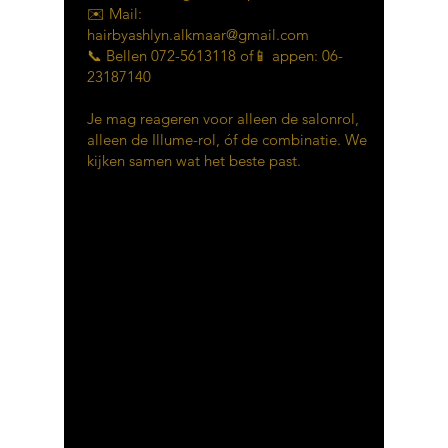
✉️ Mail:
hairbyashlyn.alkmaar@gmail.com
📞 Bellen
072-5613118
of📱 appen:
06-
23187140
Je mag reageren voor alleen de salonrol,
alleen de Illume-rol, óf de combinatie. We
kijken samen wat het beste past.