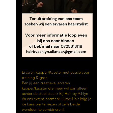
Ervaren Kapper/Kapster mét passie voor
training & groei
Ben jij een creatieve, ervaren
kapper/kapster die méér wil dan alleen
achter de stoel staan? Bij Hair by Ashlyn
én ons extensionsmerk Illume Hair krijg je
de kans om te kiezen of zelfs beide
werelden te combineren!