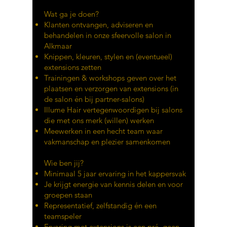
Wat ga je doen?
Klanten ontvangen, adviseren en
behandelen in onze sfeervolle salon in
Alkmaar
Knippen, kleuren, stylen en (eventueel)
extensions zetten
Trainingen & workshops geven over het
plaatsen en verzorgen van extensions (in
de salon én bij partner-salons)
Illume Hair vertegenwoordigen bij salons
die met ons merk (willen) werken
Meewerken in een hecht team waar
vakmanschap en plezier samenkomen
Wie ben jij?
Minimaal 5 jaar ervaring in het kappersvak
Je krijgt energie van kennis delen en voor
groepen staan
Representatief, zelfstandig én een
teamspeler
Ervaring met extensions is een pré, geen